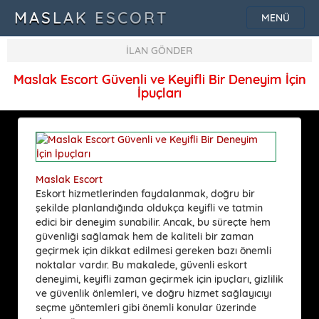
MASLAK ESCORT
MENÜ
İLAN GÖNDER
Maslak Escort Güvenli ve Keyifli Bir Deneyim İçin
İpuçları
Maslak Escort
Eskort hizmetlerinden faydalanmak, doğru bir
şekilde planlandığında oldukça keyifli ve tatmin
edici bir deneyim sunabilir. Ancak, bu süreçte hem
güvenliği sağlamak hem de kaliteli bir zaman
geçirmek için dikkat edilmesi gereken bazı önemli
noktalar vardır. Bu makalede,
güvenli eskort
deneyimi
,
keyifli zaman geçirmek için ipuçları
,
gizlilik
ve güvenlik önlemleri
, ve
doğru hizmet sağlayıcıyı
seçme yöntemleri
gibi önemli konular üzerinde