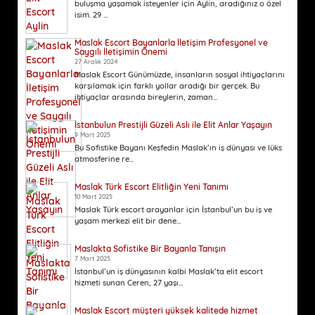
buluşma yaşamak isteyenler için Aylin, aradığınız o özel
isim. 29 ...
Maslak Escort Bayanlarla İletişim Profesyonel ve
Saygılı İletişimin Önemi
27 Aralık 2024
Maslak Escort Günümüzde, insanların sosyal ihtiyaçlarını
karşılamak için farklı yollar aradığı bir gerçek. Bu
ihtiyaçlar arasında bireylerin, zaman...
İstanbulun Prestijli Güzeli Aslı ile Elit Anlar Yaşayın
9 Mart 2025
Bu Sofistike Bayanı Keşfedin Maslak’ın iş dünyası ve lüks
atmosferine re...
Maslak Türk Escort Elitliğin Yeni Tanımı
10 Mart 2025
Maslak Türk escort arayanlar için İstanbul’un bu iş ve
yaşam merkezi elit bir dene...
Maslakta Sofistike Bir Bayanla Tanışın
7 Mart 2025
İstanbul’un iş dünyasının kalbi Maslak’ta elit escort
hizmeti sunan Ceren, 27 yaşı...
Maslak Escort müşteri yüksek kalitede hizmet