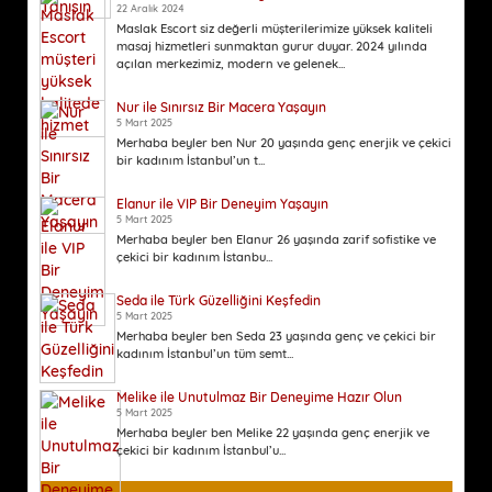
22 Aralık 2024
Maslak Escort siz değerli müşterilerimize yüksek kaliteli
masaj hizmetleri sunmaktan gurur duyar. 2024 yılında
açılan merkezimiz, modern ve gelenek...
Nur ile Sınırsız Bir Macera Yaşayın
5 Mart 2025
Merhaba beyler ben Nur 20 yaşında genç enerjik ve çekici
bir kadınım İstanbul’un t...
Elanur ile VIP Bir Deneyim Yaşayın
5 Mart 2025
Merhaba beyler ben Elanur 26 yaşında zarif sofistike ve
çekici bir kadınım İstanbu...
Seda ile Türk Güzelliğini Keşfedin
5 Mart 2025
Merhaba beyler ben Seda 23 yaşında genç ve çekici bir
kadınım İstanbul’un tüm semt...
Melike ile Unutulmaz Bir Deneyime Hazır Olun
5 Mart 2025
Merhaba beyler ben Melike 22 yaşında genç enerjik ve
çekici bir kadınım İstanbul’u...